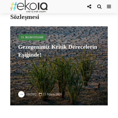
BM İklim Değişikliği Çerçeve
Sözleşmesi
13. İKLIM EYLEMI
Gezegenimiz Kritik Derecelerin
Eşiğinde!
EKOIQ
15 Mayıs 2026