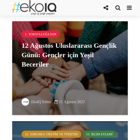
BM Raporu
1. YOKSULLUĞA SON
12 Ağustos Uluslararası Gençlik
Günü: Gençler için Yeşil
Beceriler
EkoIQ Editör
11 Ağustos 2023
12. SORUMLU ÜRETIM VE TÜKETIM
13. İKLIM EYLEMI