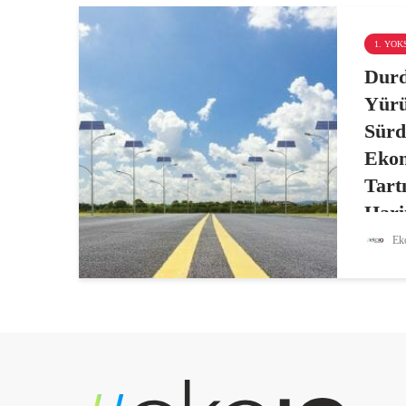
1. YO
Durd
Yürü
Sürd
Ekon
Tart
Hari
Eko
Düşük k
bir eko
farklı a
mecrala
yapılıy
Ekonom
Fikret