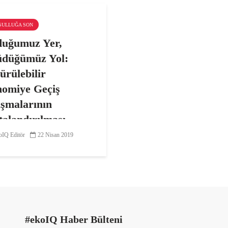
KSULLUĞA SON
uğumuz Yer,
düğümüz Yol:
ürülebilir
omiye Geçiş
ışmalarının
talandırılması
IQ Editör
22 Nisan 2019
arbonlu ve sürdürülebilir
nomiye geçiş tartışması
ktörler tarafından farklı
rda uzunca bir süredir
or. Boğaziçi Üniversitesi
i Bölümü’nden Prof. Dr.
 Adaman ve bağımsız...
#ekoIQ Haber Bülteni