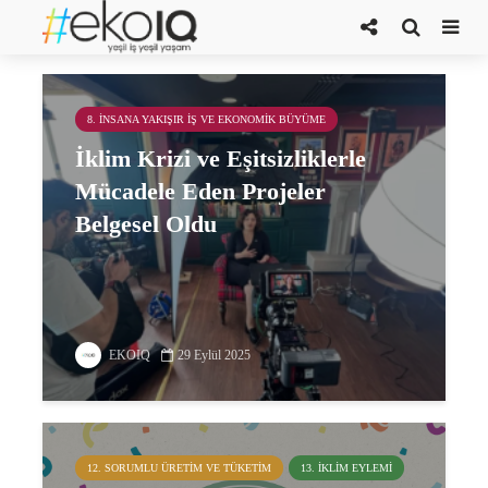
bongo art project
8. İNSANA YAKIŞIR İŞ VE EKONOMIK BÜYÜME
İklim Krizi ve Eşitsizliklerle
Mücadele Eden Projeler
Belgesel Oldu
EKOIQ
29 Eylül 2025
12. SORUMLU ÜRETIM VE TÜKETIM
13. İKLIM EYLEMI