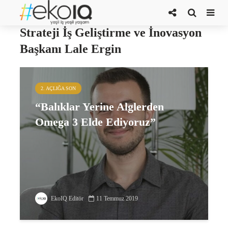
Borusan Holding İcra Kurulu Üyesi
Strateji İş Geliştirme ve İnovasyon
Başkanı Lale Ergin
2. AÇLIĞA SON
“Balıklar Yerine Alglerden
Omega 3 Elde Ediyoruz”
EkoIQ Editör
11 Temmuz 2019