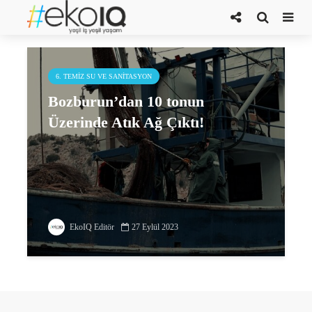
Bozburun
6. TEMIZ SU VE SANITASYON
Bozburun’dan 10 tonun
Üzerinde Atık Ağ Çıktı!
EkoIQ Editör
27 Eylül 2023