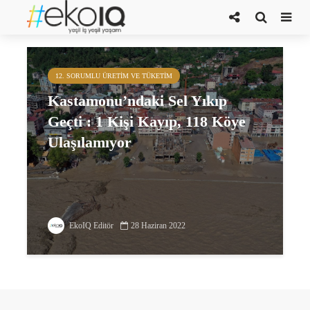
Bozkurt
12. SORUMLU ÜRETIM VE TÜKETIM
Kastamonu’ndaki Sel Yıkıp
Geçti : 1 Kişi Kayıp, 118 Köye
Ulaşılamıyor
EkoIQ Editör
28 Haziran 2022