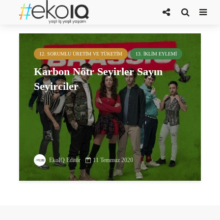
Brassic
12. SORUMLU ÜRETIM VE TÜKETIM
13. İKLIM EYLEMI
Karbon Nötr Seyirler Sayın
Seyirciler
EkoIQ Editör
11 Temmuz 2020