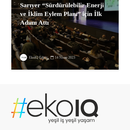
Sarıyer “Sürdürülebilir Enerji
ve İklim Eylem Planı” için İlk
Adımı Attı
EkoIQ Editör
14 Nisan 2023