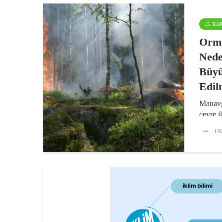
15. K
Orma
Nede
Büyü
Edil
Manavg
çevre il
büyük 
EK
yangınl
olduğun
Prof. 
“Orman