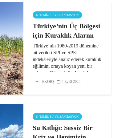
6. TEMIZ SU VE SANITASYON
Türkiye’nin Üç Bölgesi
için Kuraklık Alarmı
Türkiye’nin 1980-2019 dönemine
ait verileri SPI ve SPEI
indeksleriyle analiz ederek kuraklık
eğilimini ortaya koyan yeni bir
çalışma; Güneydoğu Anadolu,
Doğu Anadolu ve İç Anadolu
EKOIQ
4 Eylül 2025
bölgelerinde kuraklığa belirgin bir...
6. TEMIZ SU VE SANITASYON
Su Kıtlığı: Sessiz Bir
Kriz ve Hepimizin