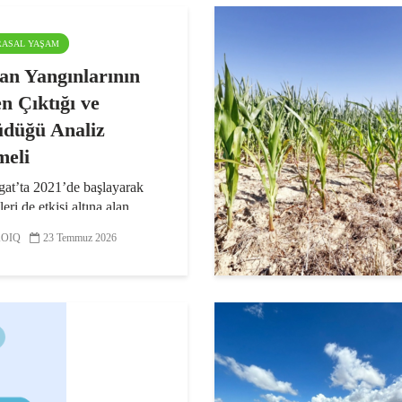
ARASAL YAŞAM
n Yangınlarının
n Çıktığı ve
düğü Analiz
meli
at’ta 2021’de başlayarak
leri de etkisi altına alan
yangının Türkiye’nin
OIQ
23 Temmuz 2026
ar konusunda hazırlıksız
u gösterdiğini dile getiren
Dr. Doğanay Tolunay,
 Genel Müdürlüğü...