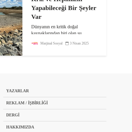
Yapabileceği Bir Şeyler
Var
Dünyanın en kritik doğal
kaynaklarından biri olan su,
giderek daha fazla risk altında.
Marjinal Sosyal
3 Nisan 2025
Günlük hayatımızda çoğu zaman
farkına bile varmadan tükettiğimiz
bu hayati unsur, aslında bir krizin
eşiğinde. İklim değişikliği...
YAZARLAR
REKLAM / İŞBİRLİĞİ
DERGİ
HAKKIMIZDA