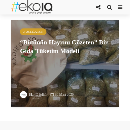
bükoop
2. AÇLIĞA SON
“Bütünün Hayrını Gözeten” Bir
Gıda Tüketim Modeli
EkoIQ Editör
30 Mart 2020