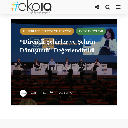
Bülent Gülçubuk
12. SORUMLU ÜRETIM VE TÜKETIM
13. İKLIM EYLEMI
“Dirençli Şehirler ve Şehrin
Dönüşümü” Değerlendirildi
EkoIQ Editör
28 Mart 2022