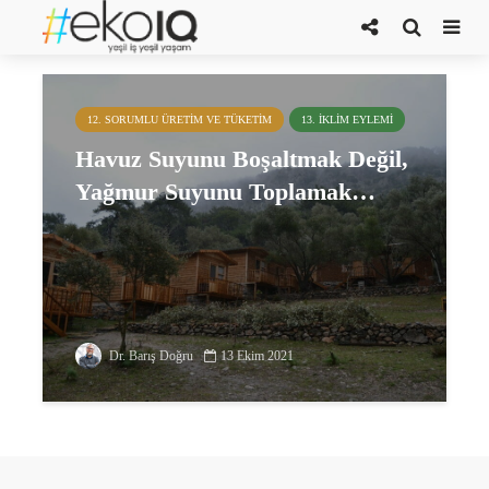
Burak Ülman
12. SORUMLU ÜRETIM VE TÜKETIM
13. İKLIM EYLEMI
Havuz Suyunu Boşaltmak Değil,
Yağmur Suyunu Toplamak…
Dr. Barış Doğru
13 Ekim 2021