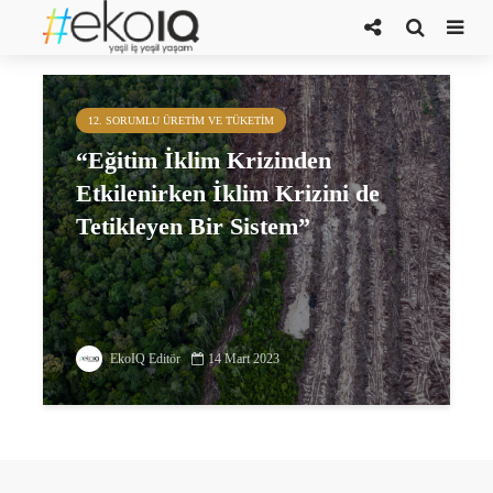
Burcu Meltem Arık
12. SORUMLU ÜRETIM VE TÜKETIM
“Eğitim İklim Krizinden
Etkilenirken İklim Krizini de
Tetikleyen Bir Sistem”
EkoIQ Editör
14 Mart 2023