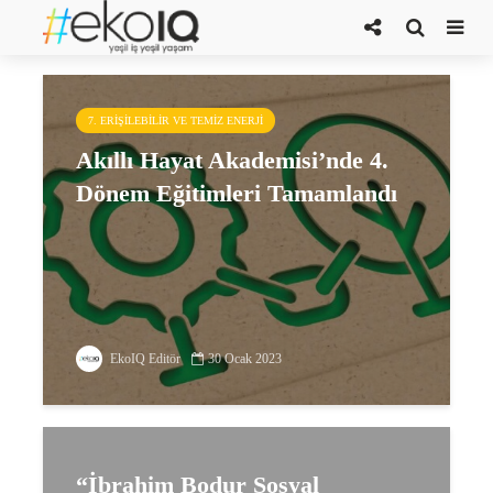
BÜYEM
7. ERIŞILEBILIR VE TEMIZ ENERJI
Akıllı Hayat Akademisi’nde 4.
Dönem Eğitimleri Tamamlandı
EkoIQ Editör
30 Ocak 2023
“İbrahim Bodur Sosyal