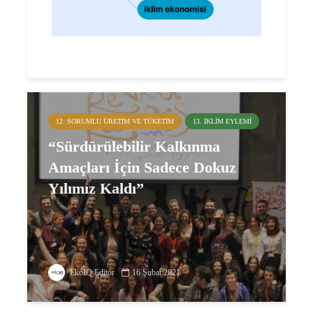
12. SORUMLU ÜRETIM VE TÜKETIM
13. İKLIM EYLEMI
“Sürdürülebilir Kalkınma
Amaçları İçin Sadece Dokuz
Yılımız Kaldı”
EkoIQ Editör
16 Şubat 2021