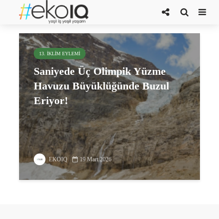
buzul alanları
13. İKLIM EYLEMI
Saniyede Üç Olimpik Yüzme
Havuzu Büyüklüğünde Buzul
Eriyor!
EKOIQ
19 Mart 2026