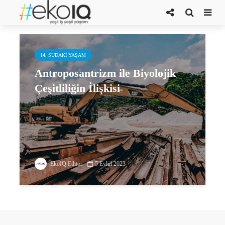
Çağdaş Dedeoğlu
14. SUDAKI YAŞAM
Antroposantrizm ile Biyolojik
Çeşitliliğin İlişkisi
EkoIQ Editör
5 Eylül 2023