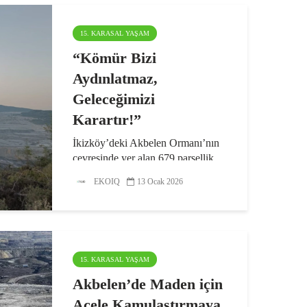
15. KARASAL YAŞAM
“Kömür Bizi
Aydınlatmaz,
Geleceğimizi
Karartır!”
İkizköy’deki Akbelen Ormanı’nın
çevresinde yer alan 679 parsellik
tarım arazisinin acele kamulaştırma
EKOIQ
13 Ocak 2026
kararı ile ilgili bir açıklama yapan
Buğday Derneği, “Kömür bizi
aydınlatmaz, geleceğimizi karartır”
diyerek...
15. KARASAL YAŞAM
Akbelen’de Maden için
Acele Kamulaştırmaya