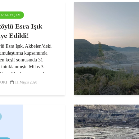
ARASAL YAŞAM
köylü Esra Işık
iye Edildi!
lü Esra Işık, Akbelen’deki
kamulaştırma kapsamında
en keşif sonrasında 31
 tutuklanmıştı. Milas 3.
 Ceza Mahkemesi inceleme
 Işık’ın yurt dışına çıkış
OIQ
11 Mayıs 2026
şeklinde...