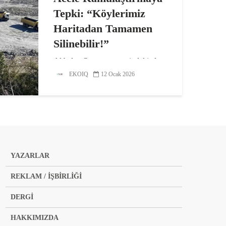
Tepki: “Köylerimiz
Haritadan Tamamen
Silinebilir!”
Akbelen Ormanı çevresindeki altı
köyde yer alan 679 parsel için
EKOIQ
12 Ocak 2026
“acele kamulaştırma” kararı
çıkarıldı. İkizköy-Akbelen’in dışına
çıkan maden sahası, çevre
mahallelere de yayıldı.
Zeytinliklerin ve tarım
arazilerinin...
YAZARLAR
REKLAM / İŞBİRLİĞİ
DERGİ
HAKKIMIZDA