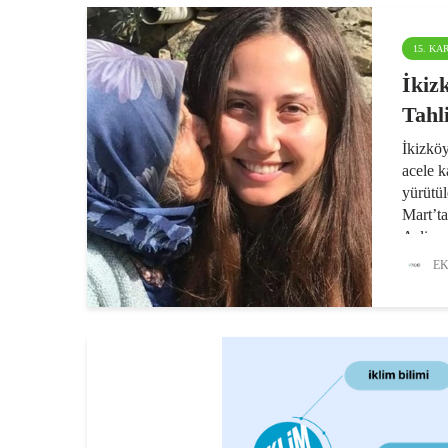
15. K
İkiz
Tahl
İkizköy
acele 
yürütül
Mart’ta
Asliye
sonunda
EK
yasağı 