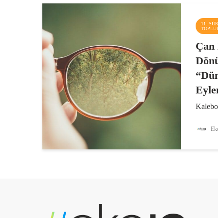
11. SÜ
TOPLU
Çan 
Dönü
“Dün
Eyle
Kalebo
Kulübü
Kamusa
Eko
için bi
Çanakk
kamusal
kapsamı