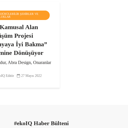
RDÜRÜLEBILIR ŞEHIRLER VE
LUKLAR
Kamusal Alan
şüm Projesi
yaya İyi Bakma”
mine Dönüşüyor
dur, Abra Design, Onaranlar
 ve Çan Belediyesi “Çan
l Alan Dönüşüm Projesi”
IQ Editör
27 Mayıs 2022
r araya geliyor:
ale’nin Çan ilçesindeki
 alanlar yenileniyor. Proje
nda, Çan’ın gelişimine ve...
#ekoIQ Haber Bülteni