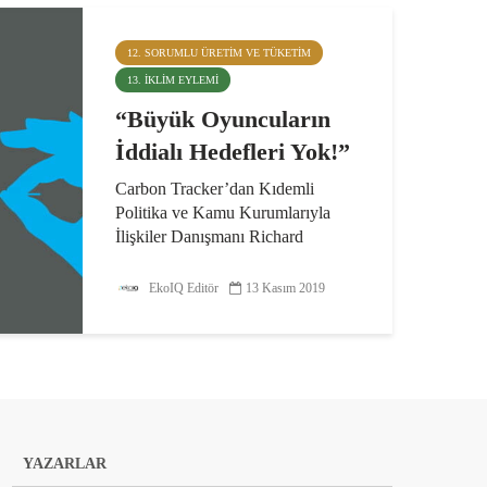
12. SORUMLU ÜRETIM VE TÜKETIM
13. İKLIM EYLEMI
“Büyük Oyuncuların
İddialı Hedefleri Yok!”
Carbon Tracker’dan Kıdemli
Politika ve Kamu Kurumlarıyla
İlişkiler Danışmanı Richard
Folland, Zirve’de özel sektör
tarafından verilen taahhütlere
EkoIQ Editör
13 Kasım 2019
rağmen, dünyadaki birçok şirketin
ve yatırımcının, iklim krizini ele...
YAZARLAR