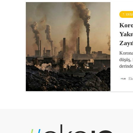
7. ERI
Koro
Yakı
Zayı
Koronav
düşüş, 
derinde
kriz ne
zararla
Eko
de kim
yeşil e