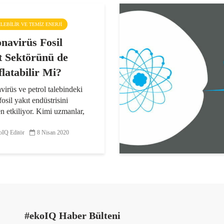
ŞILEBILIR VE TEMIZ ENERJI
navirüs Fosil
t Sektörünü de
flatabilir Mi?
irüs ve petrol talebindeki
fosil yakıt endüstrisini
n etkiliyor. Kimi uzmanlar,
deniyle sektörün ciddi
ra uğrayacağını düşünseler
IQ Editör
8 Nisan 2020
ileri de bunun uzun vadede
nerjiye olumlu...
#ekoIQ Haber Bülteni