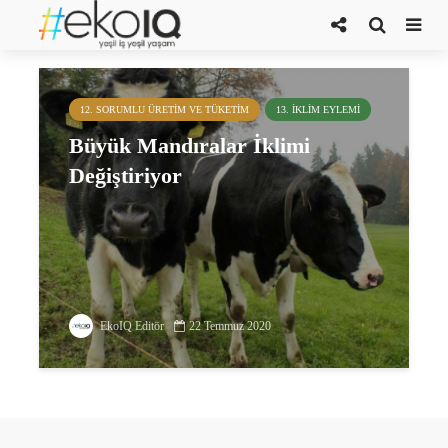
Catherine Early
12. SORUMLU ÜRETIM VE TÜKETIM
13. İKLIM EYLEMI
Büyük Mandıralar İklimi
Değiştiriyor
EkoIQ Editör
22 Temmuz 2020