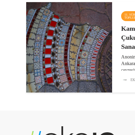
11. SÜ
TOPLU
Kamu
Çuku
Sana
Anonim
Ankara
çevres
gerçek
EK
yılında
Art of 
İyileşt