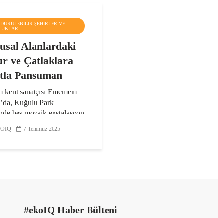
RDÜRÜLEBILIR ŞEHIRLER VE
LUKLAR
sal Alanlardaki
r ve Çatlaklara
tla Pansuman
 kent sanatçısı Ememem
’da, Kuğulu Park
inde beş mozaik enstalasyon
leştirdi. Ememem, 2016
OIQ
7 Temmuz 2025
n bu yana (Flacking – The
Healing Cracks) Çatlakları
irme Sanatı adını...
#ekoIQ Haber Bülteni