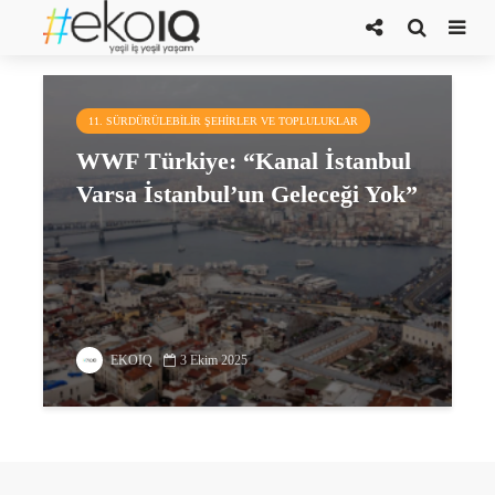
ÇED Olumlu kararı
11. SÜRDÜRÜLEBILIR ŞEHIRLER VE TOPLULUKLAR
WWF Türkiye: “Kanal İstanbul
Varsa İstanbul’un Geleceği Yok”
EKOIQ
3 Ekim 2025