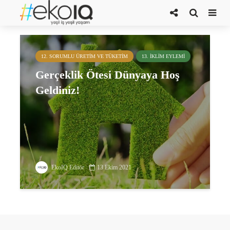
ÇEDBİK Yönetim Kurulu Başkanı
12. SORUMLU ÜRETIM VE TÜKETIM
13. İKLIM EYLEMI
Gerçeklik Ötesi Dünyaya Hoş
Geldiniz!
EkoIQ Editör
13 Ekim 2021