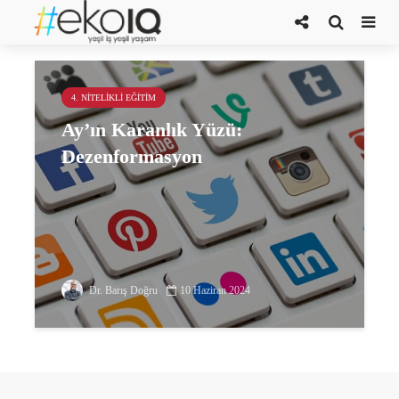
Cehennemde İki Devre
4. NITELIKLI EĞITIM
Ay’ın Karanlık Yüzü:
Dezenformasyon
Dr. Barış Doğru
10 Haziran 2024