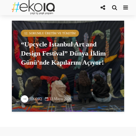
ÇerÇöp sergisi
12. SORUMLU ÜRETIM VE TÜKETIM
“Upcycle Istanbul Art and
Design Festival” Dünya İklim
Günü’nde Kapılarını Açıyor!
EKOIQ
13 Mayıs 2026