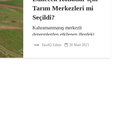
Tarım Merkezleri mi
Seçildi?
Kahramanmaraş merkezli
depremlerden etkilenen illerdeki
bölgeler, Türkiye tarım arazilerinin
EkoIQ Editör
28 Mart 2023
yaklaşık %17’sini oluşturuyor.
Ceviz Üreticileri Derneği Eş
Başkanı Ömer Ergüder,
Kahramanmaraş’ta deprem sonrası
yapılacak...