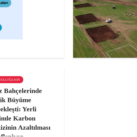
KSULLUĞA SON
z Bahçelerinde
ik Büyüme
kleşti: Yerli
imle Karbon
izinin Azaltılması
fleniyor