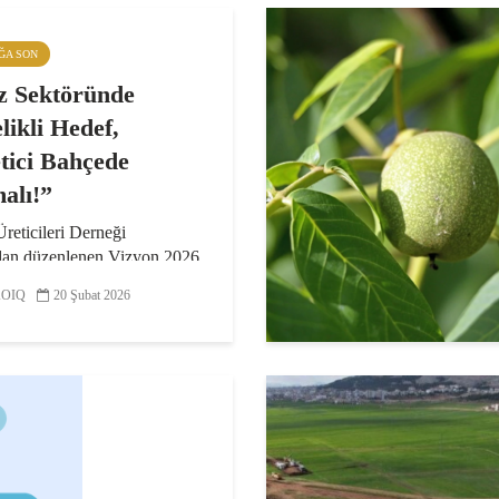
IĞA SON
z Sektöründe
likli Hedef,
tici Bahçede
alı!”
reticileri Derneği
ndan düzenlenen Vizyon 2026
ısında, ceviz sektörünün
OIQ
20 Şubat 2026
 durumu, karşı karşıya
yapısal riskler ve
deki döneme ilişkin
k öncelikler değerlendirildi...