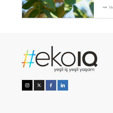
Eko
Ceviz Ü
üyeleri
bazılar
olmak ü
toprakl
ceviz b
büyüme 