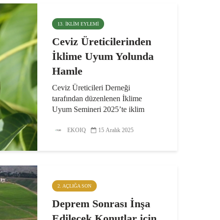
13. İKLIM EYLEMI
Ceviz Üreticilerinden
İklime Uyum Yolunda
Hamle
Ceviz Üreticileri Derneği
tarafından düzenlenen İklime
Uyum Semineri 2025’te iklim
krizinin ceviz üretimine etkileri
bilimsel veriler, saha uygulamaları
EKOIQ
15 Aralık 2025
ve uluslararası örnekler üzerinden
değerlendirildi. Son yıllarda...
2. AÇLIĞA SON
Deprem Sonrası İnşa
Edilecek Konutlar için