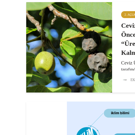
2. AÇL
Cevi
Önce
“Üre
Kalm
Ceviz Ü
tarafı
toplant
EK
mevcut
olduğu 
önümüz
strateji