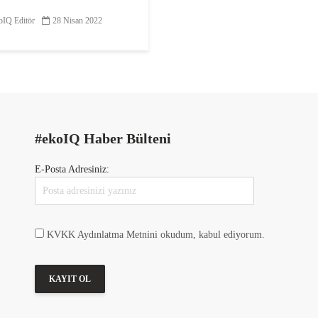
IQ Editör
28 Nisan 2022
reticileri Derneği,
nin bazılarının yenileme
ının da yeni fidan dikimi
zere 50 bin adet fidanı
a buluşturdu. Böylelikle
ahçelerinde %5’lik bir
gerçekleşti. Ceviz...
#ekoIQ Haber Bülteni
E-Posta Adresiniz:
KVKK Aydınlatma Metnini okudum, kabul ediyorum.