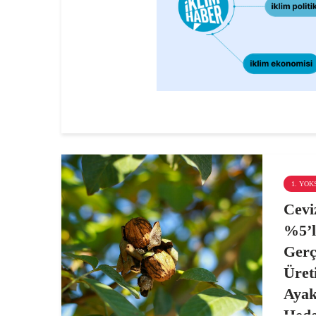
1. YO
Cevi
%5’l
Gerçe
Üret
Ayak
Hede