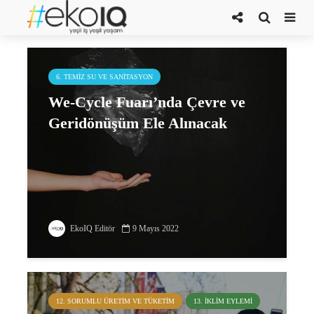
çevko
6. TEMIZ SU VE SANITASYON
We-Cycle Fuarı’nda Çevre ve
Geridönüşüm Ele Alınacak
EkoIQ Editör
9 Mayıs 2022
12. SORUMLU ÜRETIM VE TÜKETIM
13. İKLIM EYLEMI