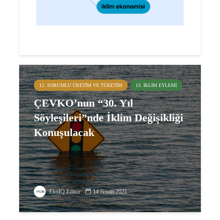
12. SORUMLU ÜRETIM VE TÜKETIM
13. İKLIM EYLEMI
ÇEVKO’nun “30. Yıl
Söyleşileri”nde İklim Değişikliği
Konuşulacak
EkoIQ Editör
14 Nisan 2021