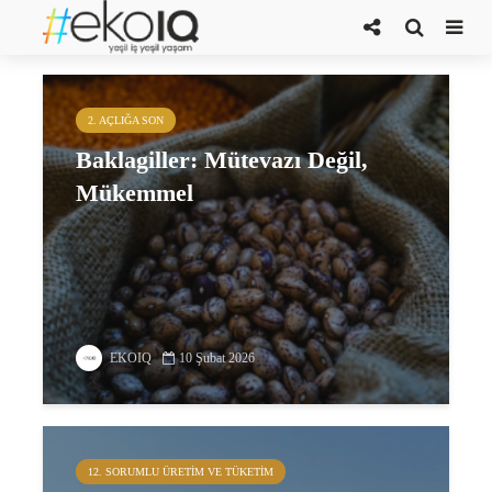
çevre dostu üretim
2. AÇLIĞA SON
Baklagiller: Mütevazı Değil,
Mükemmel
EKOIQ
10 Şubat 2026
12. SORUMLU ÜRETIM VE TÜKETIM