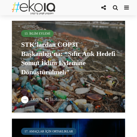
çevresel adalet
13. İKLIM EYLEMI
STK’lardan COP31
Başkanlığı’na: “Sıfır Atık Hedefi
Somut İklim Eylemine
Dönüştürülmeli”
EKOIQ
18 Haziran 2026
17. AMAÇLAR IÇIN ORTAKLIKLAR