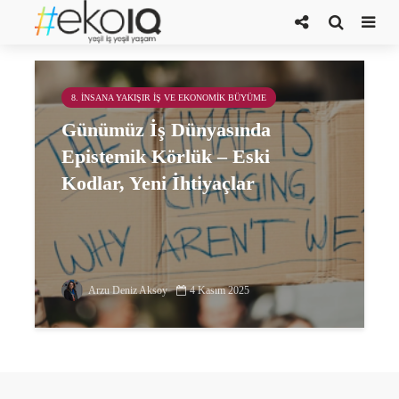
çevresel politikalar
8. İNSANA YAKIŞIR İŞ VE EKONOMIK BÜYÜME
Günümüz İş Dünyasında
Epistemik Körlük – Eski
Kodlar, Yeni İhtiyaçlar
Arzu Deniz Aksoy
4 Kasım 2025