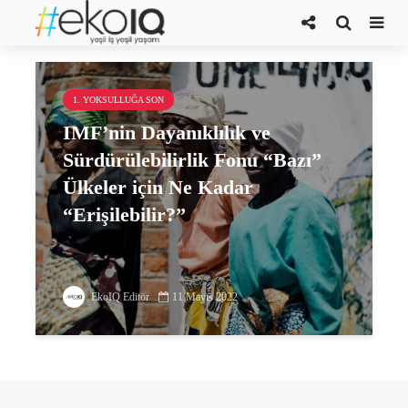
Chloé Farand
1. YOKSULLUĞA SON
IMF’nin Dayanıklılık ve
Sürdürülebilirlik Fonu “Bazı”
Ülkeler için Ne Kadar
“Erişilebilir?”
EkoIQ Editör
11 Mayıs 2022