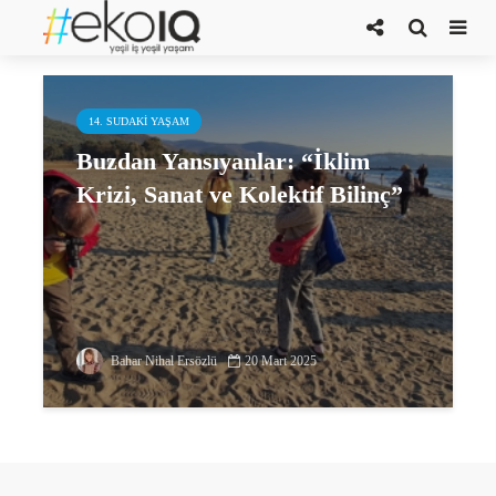
Chris Jordan
14. SUDAKI YAŞAM
Buzdan Yansıyanlar: “İklim
Krizi, Sanat ve Kolektif Bilinç”
Bahar Nihal Ersözlü
20 Mart 2025