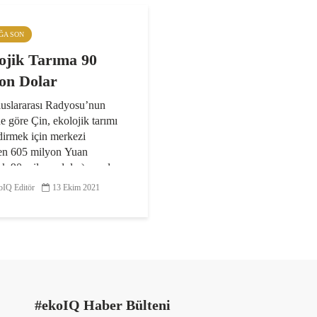
IĞA SON
ojik Tarıma 90
on Dolar
uslararası Radyosu’nun
e göre Çin, ekolojik tarımı
dirmek için merkezi
en 605 milyon Yuan
ık 90 milyon dolar) ayırdı.
Bakanlığı tarafından
IQ Editör
13 Ekim 2021
 açıklamaya göre, söz
..
#ekoIQ Haber Bülteni