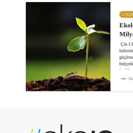
2. AÇL
Ekol
Mily
Çin Ul
haberin
güçlen
bütçed
(yaklaş
Maliye 
Eko
yapılan
konusu.