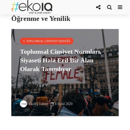
Cinsiyet Normlarında İlerleyen
Öğrenme ve Yenilik
5. TOPLUMSAL CINSIYET EŞITLIĞI
Toplumsal Cinsiyet Normları,
Siyaseti Hala Eril Bir Alan
Olarak Tanımlıyor
EkoIQ Editör
8 Eylül 2020