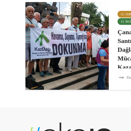
12. SO
13. İK
Çana
Sant
Dağl
Müca
Kaza
Kömürd
Eko
ülkenin
yöntem.
enerji 
kömür k
Çanakk
nasibini