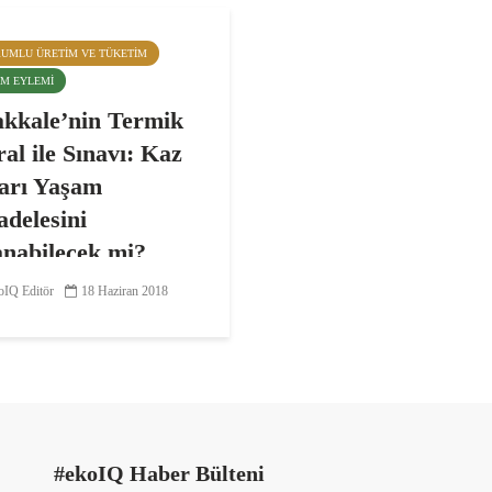
RUMLU ÜRETIM VE TÜKETIM
LIM EYLEMI
kkale’nin Termik
ral ile Sınavı: Kaz
arı Yaşam
delesini
nabilecek mi?
en elektrik üretmek, birçok
IQ Editör
18 Haziran 2018
 yavaş yavaş terk ettiği bir
 Türkiye ise yerli ve milli
politikası çerçevesinde yerli
ullanımını teşvik ediyor.
ale de bu politikadan
 alan...
#ekoIQ Haber Bülteni