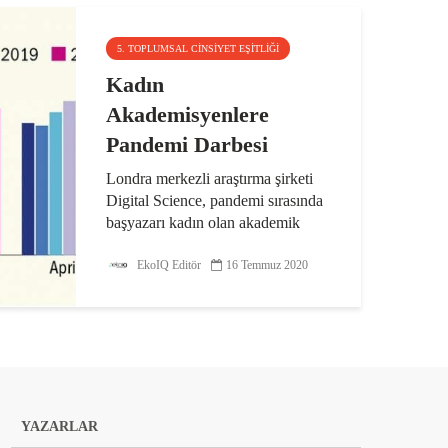
5. TOPLUMSAL CINSIYET EŞITLIĞI
Kadın
Akademisyenlere
Pandemi Darbesi
Londra merkezli araştırma şirketi
Digital Science, pandemi sırasında
başyazarı kadın olan akademik
makalelerde azalma saptadıklarını
ve bu durumun, okulların tatil
EkoIQ Editör
16 Temmuz 2020
olmasıyla çocukların evlerde
kalmasının etkisi...
YAZARLAR