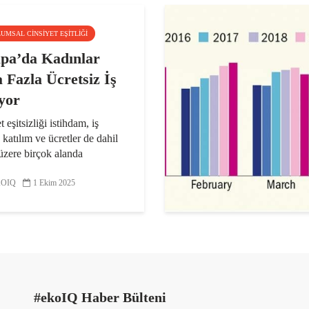
LUMSAL CINSIYET EŞITLIĞI
pa’da Kadınlar
 Fazla Ücretsiz İş
yor
 eşitsizliği istihdam, iş
katılım ve ücretler de dahil
üzere birçok alanda
rken bu uçurumun temel
rinden birini “ücretsiz
OIQ
1 Ekim 2025
” oluşturuyor. 23 Avrupa
de kadınlar erkeklerden...
#ekoIQ Haber Bülteni