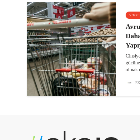
5. TOP
Avru
Daha
Yapı
Cinsiyet
gücüne 
olmak 
görülü
nedenle
EK
çalışma
ülkesin