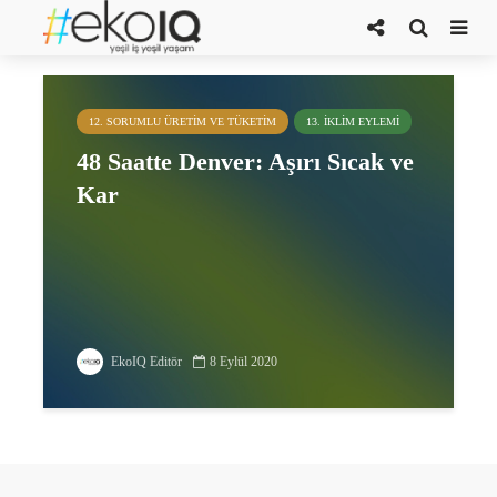
Colorado
12. SORUMLU ÜRETIM VE TÜKETIM
13. İKLIM EYLEMI
48 Saatte Denver: Aşırı Sıcak ve
Kar
EkoIQ Editör
8 Eylül 2020