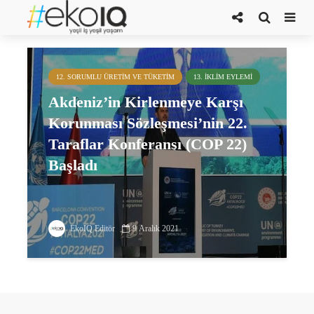
COP22
12. SORUMLU ÜRETIM VE TÜKETIM
13. İKLIM EYLEMI
Akdeniz’in Kirlenmeye Karşı
Korunması Sözleşmesi’nin 22.
Taraflar Konferansı (COP 22)
Başladı
EkoIQ Editör
9 Aralık 2021