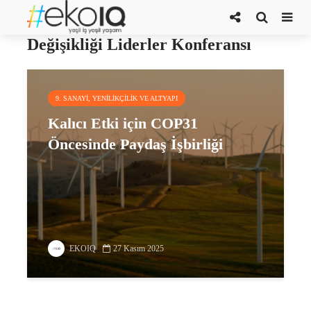
COP31 Birleşmiş Milletler İklim
Değişikliği Liderler Konferansı
9. SANAYI, YENILIKÇILIK VE ALTYAPI
Kalıcı Etki için COP31
Öncesinde Paydaş İşbirliği
EKOIQ
27 Kasım 2025