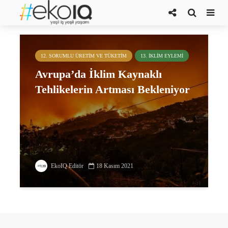
Copernicus Climate Change Server
12. SORUMLU ÜRETIM VE TÜKETIM
13. İKLIM EYLEMI
Avrupa’da İklim Kaynaklı
Tehlikelerin Artması Bekleniyor
EkoIQ Editör
18 Kasım 2021