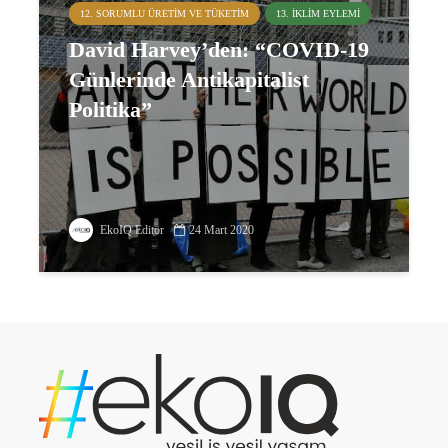
12. SORUMLU ÜRETIM VE TÜKETIM
13. İKLIM EYLEMI
David Harvey’den: “COVID-19
Günlerinde Antikapitalist
Politika”
EkoIQ Editör
24 Mart 2020