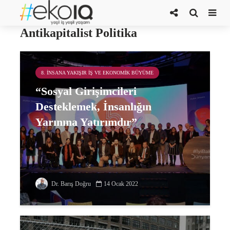
COVID-19 Günlerinde
Antikapitalist Politika
8. İNSANA YAKIŞIR İŞ VE EKONOMIK BÜYÜME
“Sosyal Girişimcileri
Desteklemek, İnsanlığın
Yarınına Yatırımdır”
Dr. Barış Doğru
14 Ocak 2022