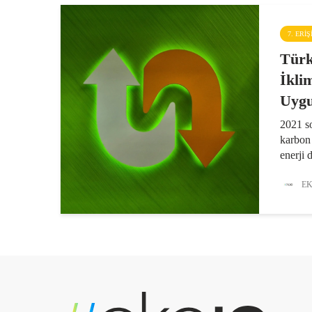
7. ERI
Türk
İkli
Uygu
2021 so
karbon
enerji
karbon
çalışma
EK
hedefle
ortaya 