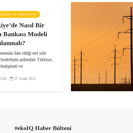
ŞILEBILIR VE TEMIZ ENERJI
iye’de Nasıl Bir
m Bankası Modeli
lanmalı?
nunda ilan ettiği net sıfır
 hedefinin ardından Türkiye,
 dönüşümü ve
suzlaşma alanındaki
larını hızlandırdı; iddialı
OIQ
25 Aralık 2025
rin yanı sıra yol haritaları
kondu. Bu çok boyutlu...
#ekoIQ Haber Bülteni