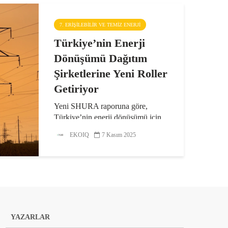
7. ERIŞILEBILIR VE TEMIZ ENERJI
Türkiye’nin Enerji
Dönüşümü Dağıtım
Şirketlerine Yeni Roller
Getiriyor
Yeni SHURA raporuna göre,
Türkiye’nin enerji dönüşümü için
dağıtım altyapısından siber
EKOIQ
7 Kasım 2025
güvenliğe kadar pek çok alanda
yatırım ve modernizasyon ihtiyacı
var. Elektrik sistemi odaklı
yatırımların gecikmesi gerilim...
YAZARLAR