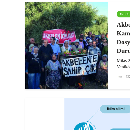
15. K
Akbe
Kamu
Dosy
Durd
Milas 
Yenikö
Santral
EK
İkizköy
kapsay
dosyal
Mahkem