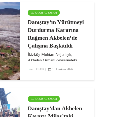
15. KARASAL YAŞAM
Danıştay’ın Yürütmeyi
Durdurma Kararına
Rağmen Akbelen’de
Çalışma Başlatıldı
İkizköy Muhtarı Nejla Işık,
Akbelen Ormanı çevresindeki
çalışmaya ilişkin Danıştay’ın
EKOIQ
16 Haziran 2026
yürütmeyi durdurma kararının
olduğunu hatırlatarak iş
makinelerinin köylerde çalışma
başlattığını duyurdu. Işık, “Evlere
10 metre...
15. KARASAL YAŞAM
Danıştay’dan Akbelen
Kararı: Milas’taki