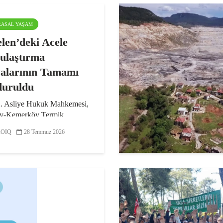
ARASAL YAŞAM
len’deki Acele
laştırma
alarının Tamamı
uruldu
2. Asliye Hukuk Mahkemesi,
y-Kemerköy Termik
ı’nın genişletilmesi amacıyla
OIQ
28 Temmuz 2026
 Akbelen’deki 679 parseli
an acele kamulaştırma
arının tamamını durdurdu.
e...