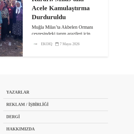
Acele Kamulaştırma
Durduruldu
Muğla Milas’ta Akbelen Ormanı
çevresindeki tarım arazileri için
alınan acele kamulaştırma kararına
EKOIQ
7 Mayıs 2026
karşı açılan davada Danıştay
yürütmeyi durdurdu. Mahkeme,
enerji üretimi ve ekonomik
gerekçelerin tek başına “acelelik”...
YAZARLAR
REKLAM / İŞBİRLİĞİ
DERGİ
HAKKIMIZDA