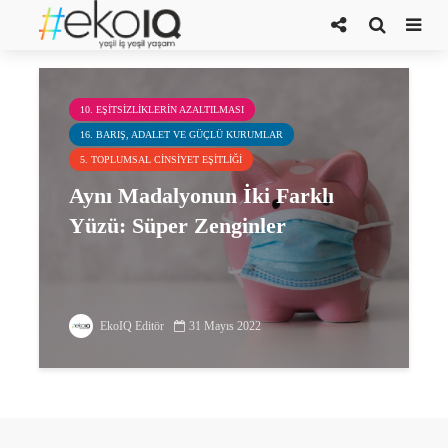
Davos Dünya Ekonomik Forumu
10. EŞITSIZLIKLERIN AZALTILMASI
16. BARIŞ, ADALET VE GÜÇLÜ KURUMLAR
5. TOPLUMSAL CINSIYET EŞITLIĞI
Aynı Madalyonun İki Farklı
Yüzü: Süper Zenginler
EkoIQ Editör
31 Mayıs 2022