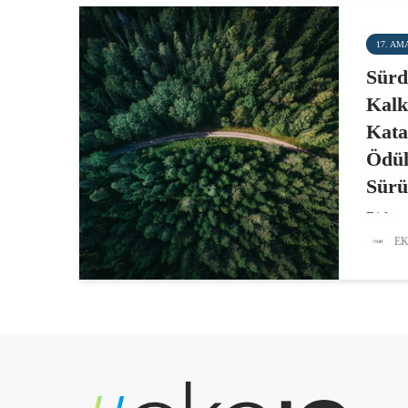
17. AM
Sürd
Kalk
Kata
Ödül
Sürü
Birleşm
Kalkın
EK
hayata 
görünü
“Sürdü
Amaçla
Ödüller