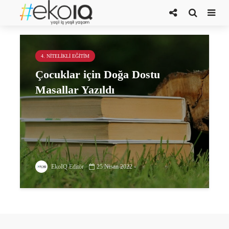
Değişim Liderleri Derneği
4. NITELIKLI EĞITIM
Çocuklar için Doğa Dostu
Masallar Yazıldı
EkoIQ Editör
25 Nisan 2022