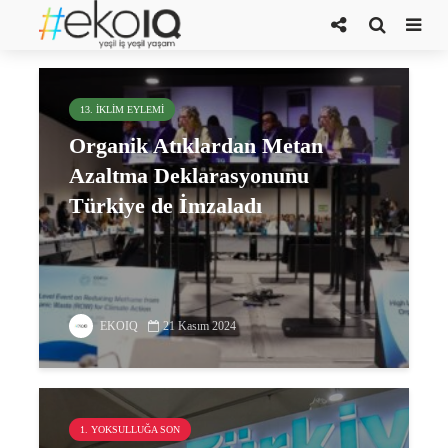
deklarasyon
13. İKLIM EYLEMI
Organik Atıklardan Metan
Azaltma Deklarasyonunu
Türkiye de İmzaladı
EKOIQ
21 Kasım 2024
1. YOKSULLUĞA SON