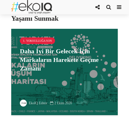
Delivering The Good Life/İyi
Yaşamı Sunmak
1. YOKSULLUĞA SON
Daha İyi Bir Gelecek İçin
Markaların Harekete Geçme
Zamanı
EkoIQ Editör
2 Ekim 2020