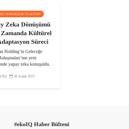
AYI, YENILIKÇILIK VE ALTYAPI
ay Zeka Dönüşümü
 Zamanda Kültürel
Adaptasyon Süreci
n Holding’in Geleceğe
Buluşmaları’nın yeni
nde yapay zeka konuşuldu.
 Grubu Strateji ve İş
irme Genel Müdür Yardımcısı
OIQ
30 Aralık 2025
Emre Dağ, çalışanların kendi
 çözümlerini üretebilen...
#ekoIQ Haber Bülteni