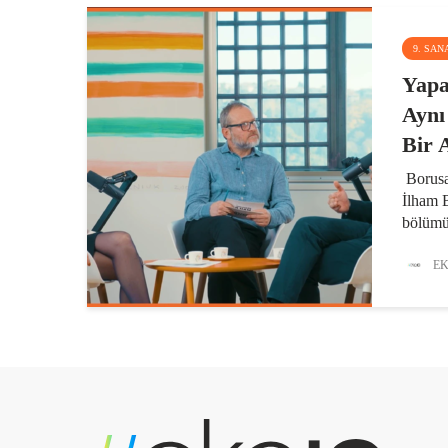
9. SAN
Yap
Aynı
Bir 
Borusa
İlham 
bölümü
Borusan
Gelişt
EK
Deniz 
dijital